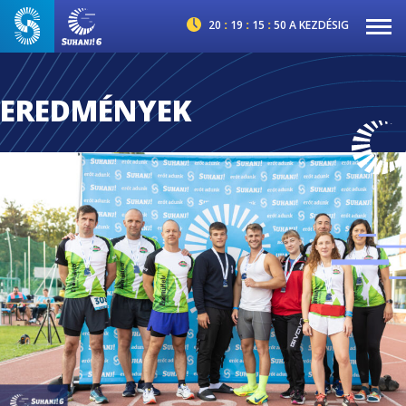
20
:
19
:
15
:
49
A KEZDÉSIG
EREDMÉNYEK